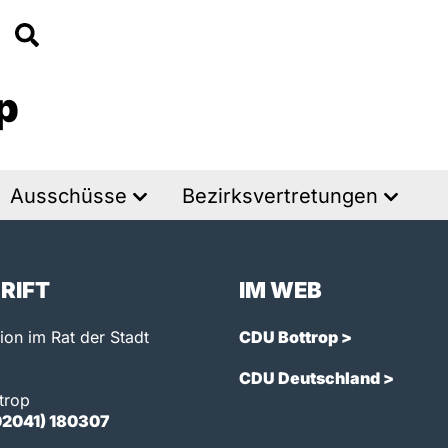
p
Ausschüsse
Bezirksvertretungen
RIFT
IM WEB
on im Rat der Stadt
CDU Bottrop >
CDU Deutschland >
trop
02041) 180307