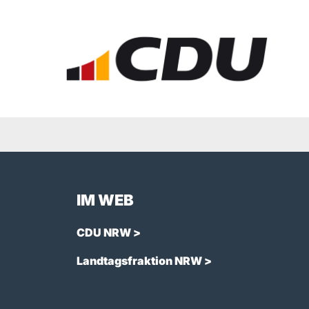
IM WEB
CDU NRW >
Landtagsfraktion NRW >