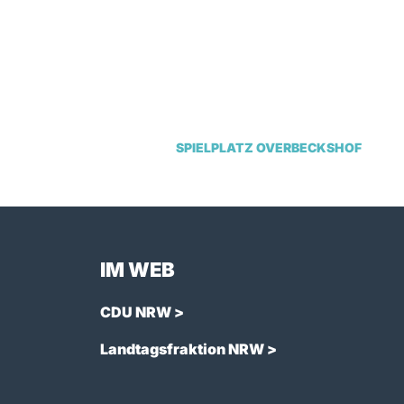
SPIELPLATZ OVERBECKSHOF
IM WEB
CDU NRW >
Landtagsfraktion NRW >