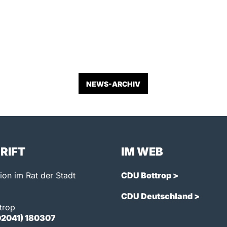
NEWS-ARCHIV
RIFT
IM WEB
on im Rat der Stadt
CDU Bottrop >
CDU Deutschland >
trop
02041) 180307