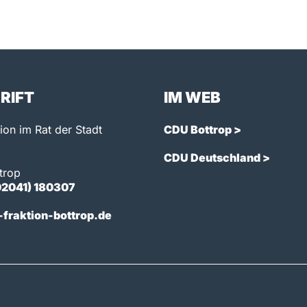
RIFT
IM WEB
on im Rat der Stadt
CDU Bottrop >
CDU Deutschland >
trop
02041) 180307
fraktion-bottrop.de