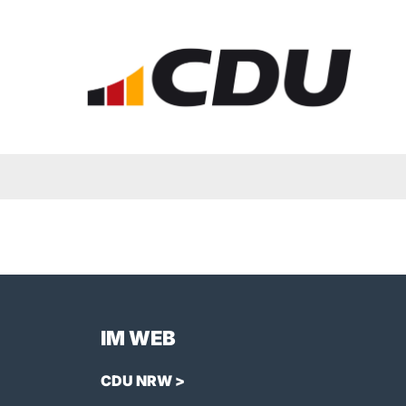
IM WEB
CDU NRW >